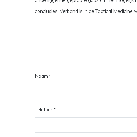
onderliggende gepropte gaas dit niet mogeli
conclusies. Verband is in de Tactical Medicine 
Naam
*
Telefoon
*