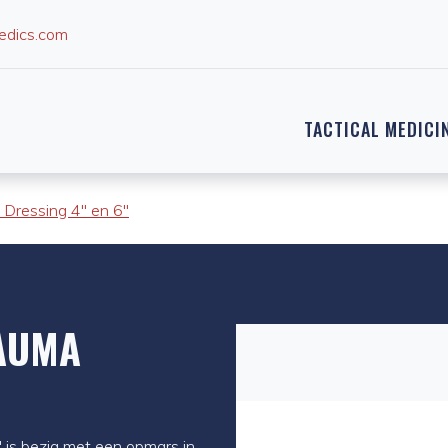
edics.com
TACTICAL MEDICI
Dressing 4" en 6"
AUMA
is bezig met een opmars in