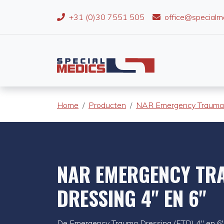
+31 (0)30 7551 505
office@specialm
Home
Producten
NAR Emergency Trauma 
NAR EMERGENCY TR
DRESSING 4" EN 6"
De Emergency Trauma Dressing (ETD) 4" en 6" 