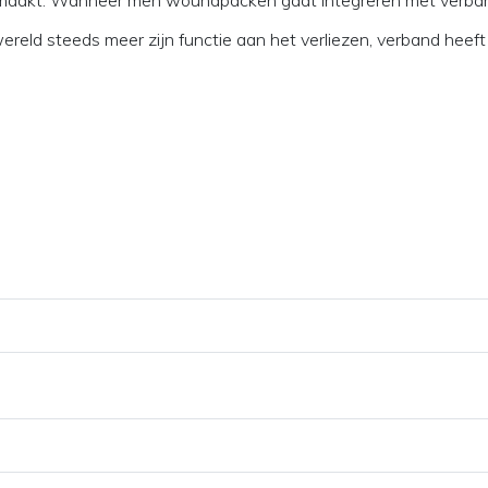
jk maakt. Wanneer men woundpacken gaat integreren met verban
wereld steeds meer zijn functie aan het verliezen, verband heeft