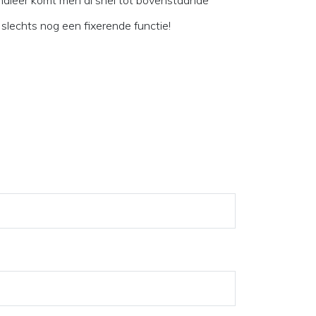
dleer komt men al snel tot bovenstaande
 slechts nog een fixerende functie!