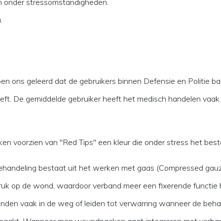
n onder stressomstandigheden.
.
en ons geleerd dat de gebruikers binnen Defensie en Politie baa
 heeft. De gemiddelde gebruiker heeft het medisch handelen vaa
en voorzien van "Red Tips" een kleur die onder stress het beste 
ehandeling bestaat uit het werken met gaas (Compressed gauze
druk op de wond, waardoor verband meer een fixerende functie h
rbinden vaak in de weg of leiden tot verwarring wanneer de beha