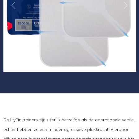
Vorige
Volge
De HyFin trainers zijn uiterlijk hetzelfde als de operationele versie,
echter hebben ze een minder agressieve plakkracht. Hierdoor
blijven geen hydrogel resten achter op trainingspoppen en is het