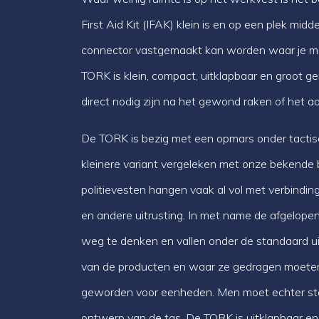
First Aid Kit (IFAK) klein is en op een plek mid
connector vastgemaakt kan worden waar je me
TORK is klein, compact, uitklapbaar en groot g
direct nodig zijn na het gewond raken of het 
De TORK is bezig met een opmars onder tactis
kleinere variant vergeleken met onze bekende b
politievesten hangen vaak al vol met verbindi
en andere uitrusting. In met name de afgelopen 
weg te denken en vallen onder de standaard ui
van de producten en waar ze gedragen moeten
geworden voor eenheden. Men moet echter stee
ontwerp van de tas. De TORK is uitklapbaar en 