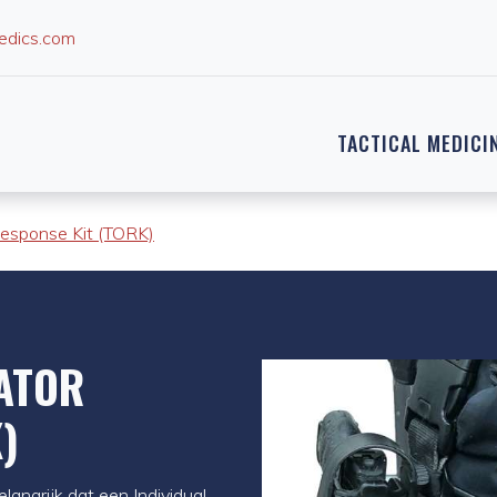
edics.com
TACTICAL MEDICI
Response Kit (TORK)
ATOR
)
langrijk dat een Individual