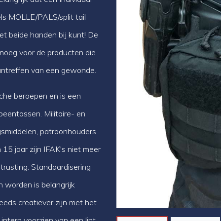
dels MOLLE/PALS/split tail
t beide handen bij kunt! De
enoeg voor de producten die
aantreffen van een gewonde.
Vorige
che beroepen en is een
eentassen. Militaire- en
ngsmiddelen, patroonhouders
15 jaar zijn IFAK's niet meer
trusting. Standaardisering
 worden is belangrijk
ds creatiever zijn met het
intern voorzien van een lint