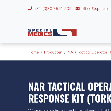
+31 (0)30 7551 505
office@specialm
Home
Producten
NAR Tactical Operator 
NAR TACTICAL OPER
RESPONSE KIT (TORK
Waar weinig ruimte is op het werkvest is het be