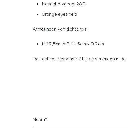
Nasopharygeaal 28Fr
Orange eyeshield
Afmetingen van dichte tas:
H 17,5cm x B 11,5cm x D 7cm
De Tactical Response Kit is de verkrijgen in de
Naam
*