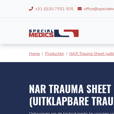
+31 (0)30 7551 505
office@specialm
Home
Producten
NAR Trauma Sheet (uitk
NAR TRAUMA SHEET
(UITKLAPBARE TRA
Ontworpen om de tactical medic te voorzien v