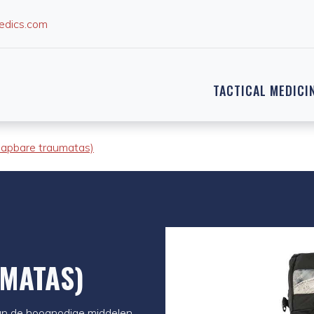
edics.com
TACTICAL MEDICI
lapbare traumatas)
UMATAS)
an de hoognodige middelen